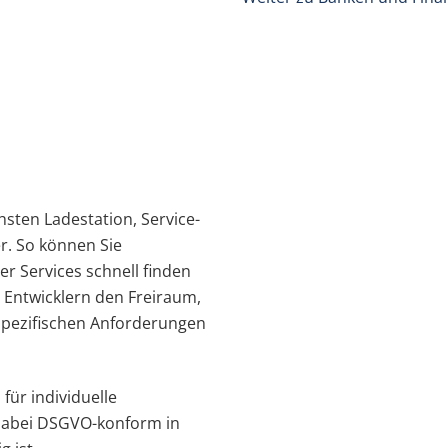
sten Ladestation, Service-
r. So können Sie
er Services schnell finden
 Entwick
lern den Freiraum,
spezifischen Anf
orderungen
für individuelle
dabei DSGVO-konform in