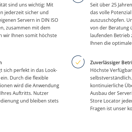
ät sind uns wichtig: Mit
Seit über 25 Jahr
en jederzeit sicher und
das volle Potenzia
eigenen Servern in DIN ISO
auszuschöpfen. Un
tren, zusammen mit dem
von der Beratung 
n wir Ihnen somit höchste
laufenden Betrieb
Ihnen die optimale
n
Zuverlässiger Bet
 sich perfekt in das Look-
Höchste Verfügbar
ein. Durch die flexible
selbstverständlic
ionen wird die Anwendung
kontinuierliche 
Ihres Auftritts. Nutzer
Ausbau der Serverin
Bedienung und bleiben stets
Store Locator jeder
Fragen ist unser k