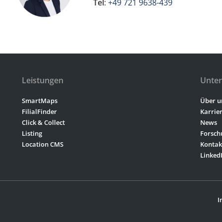
Tel
:
+49 721 9638-439
Leistungen
Unte
SmartMaps
Über u
FilialFinder
Karrie
Click & Collect
News
Listing
Forsch
Location CMS
Kontak
Linked
I