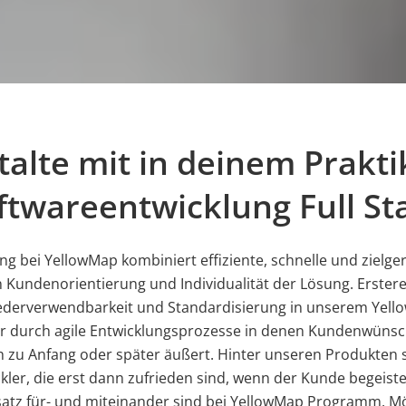
talte mit in deinem Prakt
ftwareentwicklung Full St
g bei YellowMap kombiniert effiziente, schnelle und zielger
Kundenorientierung und Individualität der Lösung. Erstere
iederverwendbarkeit und Standardisierung in unserem Yel
wir durch agile Entwicklungsprozesse in denen Kundenwüns
ich zu Anfang oder später äußert. Hinter unseren Produkten
ler, die erst dann zufrieden sind, wenn der Kunde begeiste
satz für- und miteinander sind bei YellowMap Programm. M