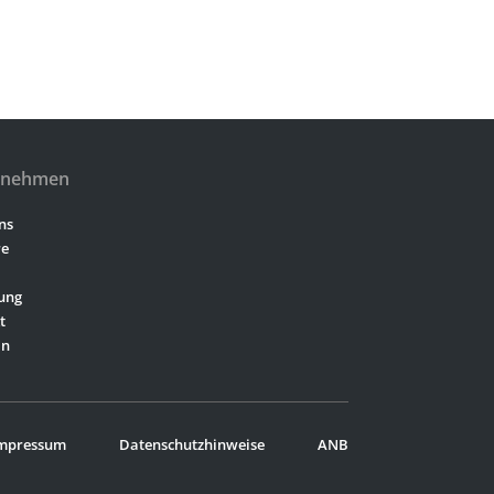
rnehmen
ns
re
ung
t
In
mpressum
Datenschutzhinweise
ANB