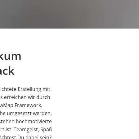
ikum
ack
ichtete Erstellung mit
s erreichen wir durch
lowMap Framework.
che umgesetzt werden,
 stehen hochmotivierte
rt ist. Teamgeist, Spaß
öchtest Du dabei sein?