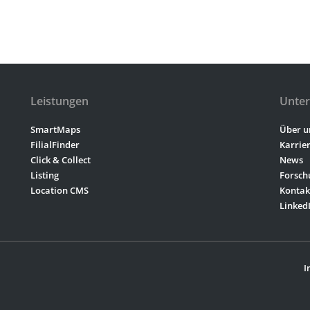
Leistungen
Unte
SmartMaps
Über u
FilialFinder
Karrie
Click & Collect
News
Listing
Forsch
Location CMS
Kontak
Linked
I