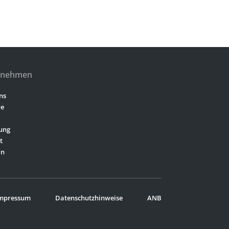
rnehmen
ns
re
ung
t
In
mpressum
Datenschutzhinweise
ANB