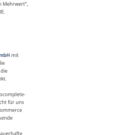
n Mehrwert“,
IE.
GmbH
mit
ie
 die
kt.
tocomplete-
cht für uns
 eCommerce
ssende
dauerhafte