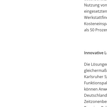
Nutzung von 
eingesetzten
Werkstattfi
Kosteneinspa
als 50 Proze
Innovative 
Die Lösungen
gleichermaß
Karlsruher S
Funktionspal
können Anwe
Deutschland 
Zeitzonenber