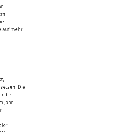
or
dem
he
e auf mehr
t,
setzen. Die
n die
m Jahr
r
aler