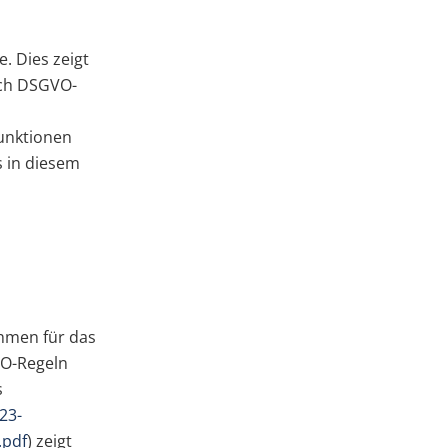
. Dies zeigt
ach DSGVO-
unktionen
 in diesem
hmen für das
VO-Regeln
s
23-
.pdf
) zeigt