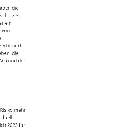
aben die
schutzes,
er ein
n von
e
tifiziert,
eben, die
AG) und der
Risiko mehr
iduell
ch 2023 für