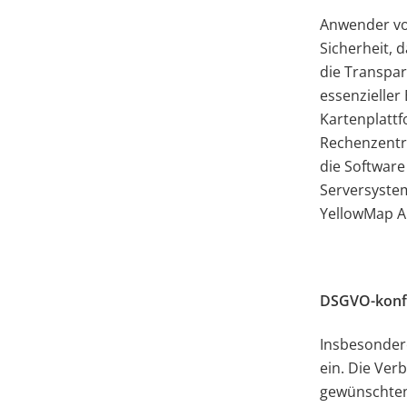
Anwender vo
Sicherheit, 
die Transpar
essenzieller
Kartenplatt
Rechenzentre
die Software
Serversyste
YellowMap A
DSGVO-konfo
Insbesonder
ein. Die Ver
gewünschten 