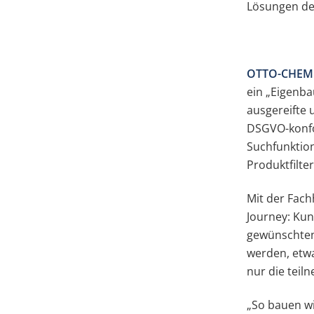
Lösungen de
OTTO-CHEM
ein „Eigenba
ausgereifte 
DSGVO-konfo
Suchfunktio
Produktfilte
Mit der Fac
Journey: Kun
gewünschten 
werden, etw
nur die teil
„So bauen wi