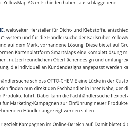
r YellowMap AG entschieden haben, ausschlaggebend:
IE
, weltweiter Hersteller für Dicht- und Klebstoffe, entschie
u”-System und für die Händlersuche der Karlsruher Yellow
und auf dem Markt vorhandene Lösung. Diese bietet auf Gr
rmen Kartenplattform SmartMaps eine Komplettlösung mi
nen, nutzerfreundlichem Oberflächendesign und umfangrei
rung, die individuell an Kundendesigns angepasst werden k
hhändlersuche schloss OTTO-CHEMIE eine Lücke in der Cust
den finden nun direkt den Fachhändler in ihrer Nähe, der d
Produkte führt. Dabei kann die Fachhändlersuche flexibel
a für Marketing-Kampagnen zur Einführung neuer Produkte
nehmenden Händler angezeigt werden sollen.
r gezielt Kampagnen im Online-Bereich auf. Damit bietet d