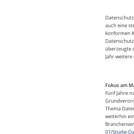
Datenschutz 
auch eine st
konformen K
Datenschutzk
überzeugte 
Jahr weiter
Fokus am Ma
Fünf Jahre n
Grundverord
Thema Datens
weiterhin ei
Branchenver
01/Studie-Da