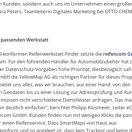
en Kunden, sondern auch uns im Unternehmen einen große
ura Peters, Teamleiterin Digitales Marketing bei OTTO-CHEM
r passenden Werkstatt
-konformen Reifenwerkstatt-Finder setzte die
reifencom 
m. Für den führenden Händler für Automobilzubehör hat d
er Datenschutz-Vorgaben hohe Priorität, diesbezüglich sah
bH die YellowMap AG als richtigen Partner für dieses Proje
ietet uns alles, was wir brauchen, aus einer Hand: von den
en Geodaten bis zu einer Lösung zur Adressprüfung und Au
 müssen nicht verschiedene Dienstleister anfragen. Das ma
ion deutlich einfacher”, berichtet Philipp Klusmeier, Leiter
fencom GmbH. Kunden finden nun mit wenigen Klicks die pa
r einen Reifenservice. Dass SmartMaps von Haus aus
onform und so angelegt ist, dass kein Tracking und keine 