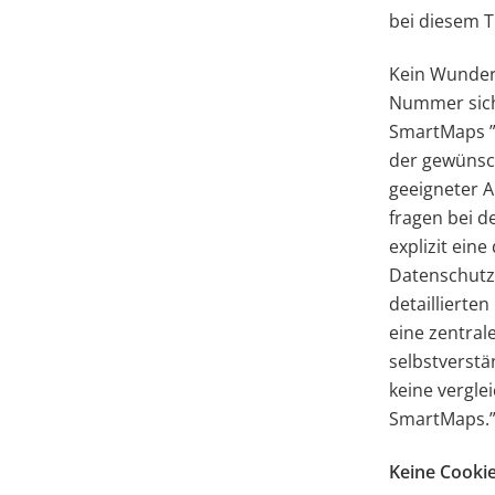
bei diesem T
Kein Wunder
Nummer sich
SmartMaps ”,
der gewünsch
geeigneter A
fragen bei 
explizit ein
Datenschutz
detaillierte
eine zentral
selbstverstä
keine vergle
SmartMaps.
Keine Cookie