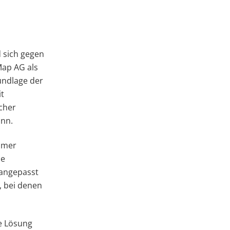
d sich gegen
Map AG als
undlage der
t
cher
ann.
omer
ie
 angepasst
, bei denen
ie Lösung