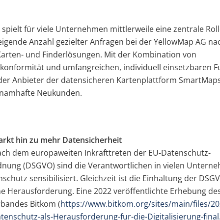
spielt für viele Unternehmen mittlerweile eine zentrale Rolle
eigende Anzahl gezielter Anfragen bei der YellowMap AG n
arten- und Finderlösungen. Mit der Kombination von
onformität und umfangreichen, individuell einsetzbaren F
der Anbieter der datensicheren Kartenplattform SmartMaps
e namhafte Neukunden.
rkt hin zu mehr Datensicherheit
ach dem europaweiten Inkrafttreten der EU-Datenschutz-
nung (DSGVO) sind die Verantwortlichen in vielen Unterne
chutz sensibilisiert. Gleichzeit ist die Einhaltung der DSG
ne Herausforderung. Eine 2022 veröffentlichte Erhebung de
bandes Bitkom (
https://www.bitkom.org/sites/main/files/20
tenschutz-als-Herausforderung-fur-die-Digitalisierung-final