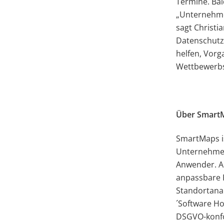
Termine. Ba
„Unternehmen
sagt Christi
Datenschutz 
helfen, Vorg
Wettbewerbsv
Über Smart
SmartMaps is
Unternehmen.
Anwender. A
anpassbare F
Standortanal
´Software Hos
DSGVO-konf