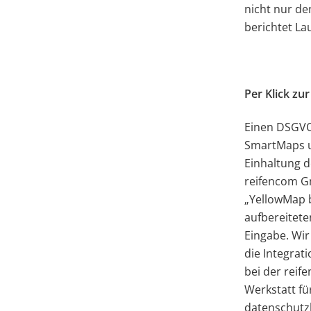
nicht nur d
berichtet La
Per Klick zu
Einen DSGVO
SmartMaps u
Einhaltung d
reifencom Gm
„YellowMap b
aufbereitet
Eingabe. Wir
die Integrat
bei der rei
Werkstatt fü
datenschutzk