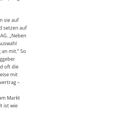
 sie auf
d setzen auf
p AG. „Neben
 Auswahl
an mit.” So
aggeber
 oft die
eise mit
vertrag –
 am Markt
 ist wie