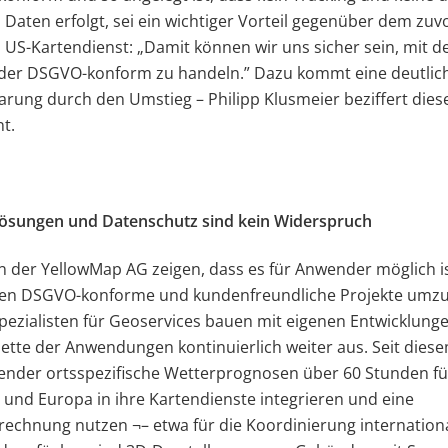
Daten erfolgt, sei ein wichtiger Vorteil gegenüber dem zuv
 US-Kartendienst: „Damit können wir uns sicher sein, mit 
nder DSGVO-konform zu handeln.” Dazu kommt eine deutlic
rung durch den Umstieg – Philipp Klusmeier beziffert dies
nt.
Lösungen und Datenschutz sind kein Widerspruch
 der YellowMap AG zeigen, dass es für Anwender möglich is
en DSGVO-konforme und kundenfreundliche Projekte umzu
pezialisten für Geoservices bauen mit eigenen Entwicklunge
ette der Anwendungen kontinuierlich weiter aus. Seit diese
nder ortsspezifische Wetterprognosen über 60 Stunden fü
und Europa in ihre Kartendienste integrieren und eine
echnung nutzen ¬– etwa für die Koordinierung internation