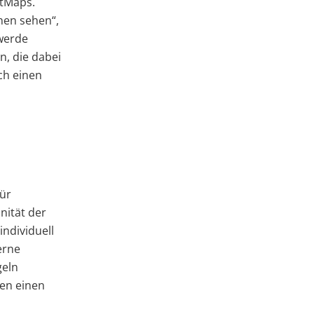
rtMaps.
nen sehen“,
 werde
n, die dabei
ch einen
für
nität der
ndividuell
erne
geln
gen einen