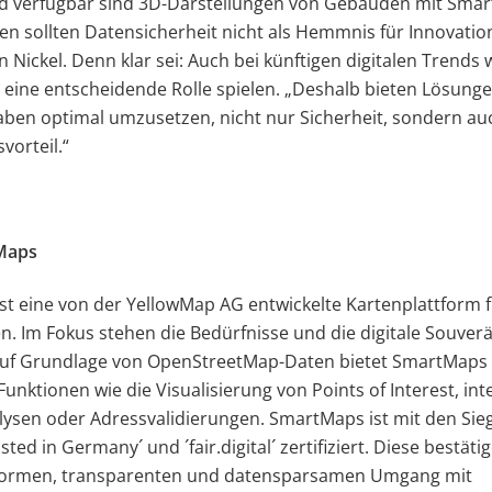
ld verfügbar sind 3D-Darstellungen von Gebäuden mit Sma
 sollten Datensicherheit nicht als Hemmnis für Innovatio
an Nickel. Denn klar sei: Auch bei künftigen digitalen Trends
eine entscheidende Rolle spielen. „Deshalb bieten Lösunge
aben optimal umzusetzen, nicht nur Sicherheit, sondern au
orteil.“
Maps
t eine von der YellowMap AG entwickelte Kartenplattform 
 Im Fokus stehen die Bedürfnisse und die digitale Souverä
uf Grundlage von OpenStreetMap-Daten bietet SmartMaps i
unktionen wie die Visualisierung von Points of Interest, int
ysen oder Adressvalidierungen. SmartMaps ist mit den Sie
ted in Germany´ und ´fair.digital´ zertifiziert. Diese bestäti
ormen, transparenten und datensparsamen Umgang mit