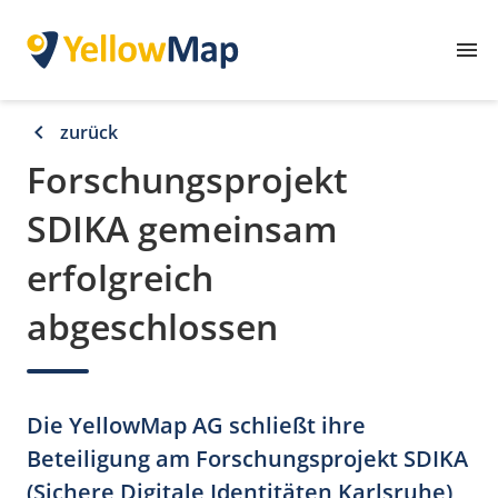
menu
chevron_left
zurück
Forschungsprojekt
SDIKA gemeinsam
erfolgreich
abgeschlossen
Die YellowMap AG schließt ihre
Beteiligung am Forschungsprojekt SDIKA
(Sichere Digitale Identitäten Karlsruhe)